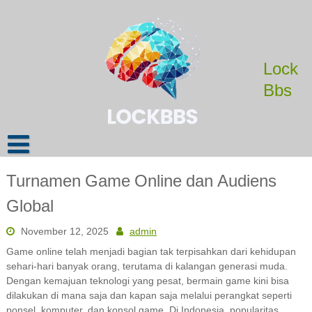
Skip
to
content
Lock
Bbs
Turnamen Game Online dan Audiens
Global
November 12, 2025
admin
Game online telah menjadi bagian tak terpisahkan dari kehidupan
sehari-hari banyak orang, terutama di kalangan generasi muda.
Dengan kemajuan teknologi yang pesat, bermain game kini bisa
dilakukan di mana saja dan kapan saja melalui perangkat seperti
ponsel, komputer, dan konsol game. Di Indonesia, popularitas