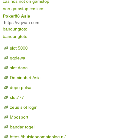
casinos not on gamstop
non gamstop casinos
Poker88 Asia
https://vqwan.com
bandungtoto
bandungtoto
slot 5000
qqdewa
slot dana
Dominobet Asia
depo pulsa
slot777
zeus slot login
Mposport
bandar togel
https://huisjeboompjeblog.nl/