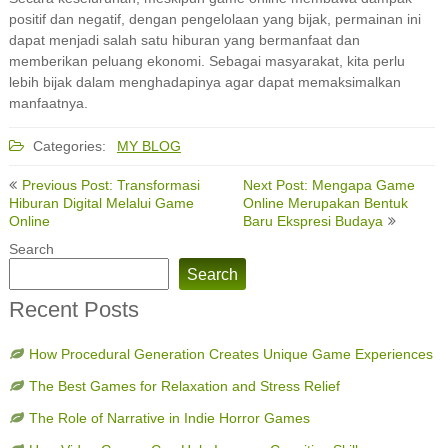
positif dan negatif, dengan pengelolaan yang bijak, permainan ini
dapat menjadi salah satu hiburan yang bermanfaat dan
memberikan peluang ekonomi. Sebagai masyarakat, kita perlu
lebih bijak dalam menghadapinya agar dapat memaksimalkan
manfaatnya.
Categories:
MY BLOG
Post
Previous Post: Transformasi
Next Post: Mengapa Game
navigation
Hiburan Digital Melalui Game
Online Merupakan Bentuk
Online
Baru Ekspresi Budaya
Search
Search
Recent Posts
How Procedural Generation Creates Unique Game Experiences
The Best Games for Relaxation and Stress Relief
The Role of Narrative in Indie Horror Games