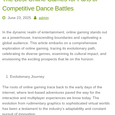
Competitive Dance Battles
June 23, 2025
admin
In the dynamic realm of entertainment, online gaming stands out
as a powerhouse, transcending boundaries and captivating a
global audience. This article embarks on a comprehensive
exploration of online gaming, tracing its evolutionary path,
celebrating its diverse genres, examining its cultural impact, and
envisioning the exciting prospects that lie on the horizon.
Evolutionary Journey:
The roots of online gaming trace back to the early days of the
internet, where text-based adventures paved the way for the
interactive and multiplayer experiences we know today. The
evolution from rudimentary graphics to sophisticated virtual worlds
has been a testament to the industry’s adaptability and constant
pursuit of innovation.