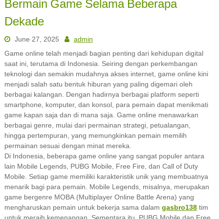
Bermain Game Selama Beberapa
Dekade
June 27, 2025
admin
Game online telah menjadi bagian penting dari kehidupan digital
saat ini, terutama di Indonesia. Seiring dengan perkembangan
teknologi dan semakin mudahnya akses internet, game online kini
menjadi salah satu bentuk hiburan yang paling digemari oleh
berbagai kalangan. Dengan hadirnya berbagai platform seperti
smartphone, komputer, dan konsol, para pemain dapat menikmati
game kapan saja dan di mana saja. Game online menawarkan
berbagai genre, mulai dari permainan strategi, petualangan,
hingga pertempuran, yang memungkinkan pemain memilih
permainan sesuai dengan minat mereka.
Di Indonesia, beberapa game online yang sangat populer antara
lain Mobile Legends, PUBG Mobile, Free Fire, dan Call of Duty
Mobile. Setiap game memiliki karakteristik unik yang membuatnya
menarik bagi para pemain. Mobile Legends, misalnya, merupakan
game bergenre MOBA (Multiplayer Online Battle Arena) yang
mengharuskan pemain untuk bekerja sama dalam
gasbro138
tim
untuk meraih kemenangan. Sementara itu, PUBG Mobile dan Free