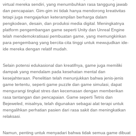
virtual mereka sendiri, yang menumbuhkan rasa tanggung jawab
dan pencapaian. Gim-gim ini tidak hanya mendorong kreativitas
tetapi juga mengajarkan keterampilan berharga dalam
pengkodean, desain, dan produksi media digital. Meningkatnya
platform pengembangan game seperti Unity dan Unreal Engine
telah mendemokratisasi pembuatan game, yang memungkinkan
para pengembang yang bercita-cita tinggi untuk mewujudkan ide-
ide mereka dengan relatif mudah.
Selain potensi edukasional dan kreatifnya, game juga memiliki
dampak yang mendalam pada kesehatan mental dan
kesejahteraan. Penelitian telah menunjukkan bahwa jenis-jenis
game tertentu, seperti game puzzle dan game simulasi, dapat
mengurangi tingkat stres dan kecemasan dengan memberikan
rasa tantangan dan pencapaian. Game seperti Tetris dan
Bejeweled, misalnya, telah digunakan sebagai alat terapi untuk
mengalihkan perhatian pasien dari rasa sakit dan meningkatkan
relaksasi.
Namun, penting untuk menyadari bahwa tidak semua game dibuat