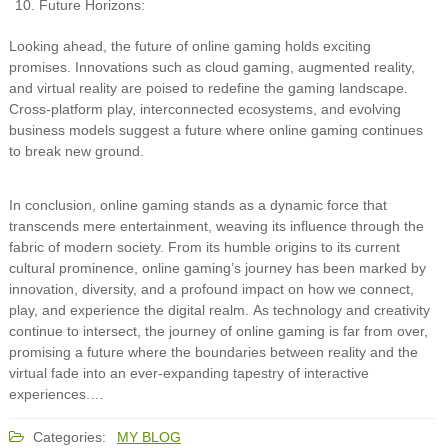
Future Horizons:
Looking ahead, the future of online gaming holds exciting
promises. Innovations such as cloud gaming, augmented reality,
and virtual reality are poised to redefine the gaming landscape.
Cross-platform play, interconnected ecosystems, and evolving
business models suggest a future where online gaming continues
to break new ground.
In conclusion, online gaming stands as a dynamic force that
transcends mere entertainment, weaving its influence through the
fabric of modern society. From its humble origins to its current
cultural prominence, online gaming’s journey has been marked by
innovation, diversity, and a profound impact on how we connect,
play, and experience the digital realm. As technology and creativity
continue to intersect, the journey of online gaming is far from over,
promising a future where the boundaries between reality and the
virtual fade into an ever-expanding tapestry of interactive
experiences.…
Categories:
MY BLOG