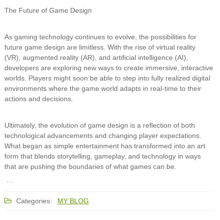
The Future of Game Design
As gaming technology continues to evolve, the possibilities for
future game design are limitless. With the rise of virtual reality
(VR), augmented reality (AR), and artificial intelligence (AI),
developers are exploring new ways to create immersive, interactive
worlds. Players might soon be able to step into fully realized digital
environments where the game world adapts in real-time to their
actions and decisions.
Ultimately, the evolution of game design is a reflection of both
technological advancements and changing player expectations.
What began as simple entertainment has transformed into an art
form that blends storytelling, gameplay, and technology in ways
that are pushing the boundaries of what games can be.
…
Categories:
MY BLOG