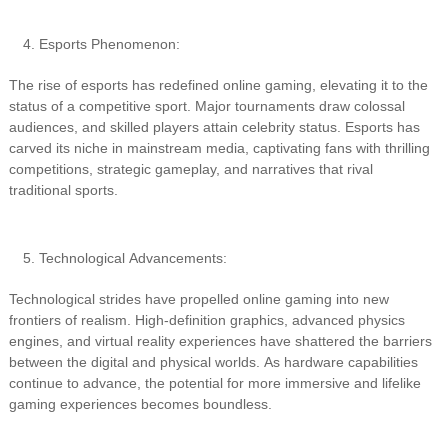
Esports Phenomenon:
The rise of esports has redefined online gaming, elevating it to the
status of a competitive sport. Major tournaments draw colossal
audiences, and skilled players attain celebrity status. Esports has
carved its niche in mainstream media, captivating fans with thrilling
competitions, strategic gameplay, and narratives that rival
traditional sports.
Technological Advancements:
Technological strides have propelled online gaming into new
frontiers of realism. High-definition graphics, advanced physics
engines, and virtual reality experiences have shattered the barriers
between the digital and physical worlds. As hardware capabilities
continue to advance, the potential for more immersive and lifelike
gaming experiences becomes boundless.