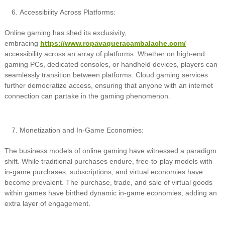
Accessibility Across Platforms:
Online gaming has shed its exclusivity,
embracing
https://www.ropavaqueracambalache.com/
accessibility across an array of platforms. Whether on high-end
gaming PCs, dedicated consoles, or handheld devices, players can
seamlessly transition between platforms. Cloud gaming services
further democratize access, ensuring that anyone with an internet
connection can partake in the gaming phenomenon.
Monetization and In-Game Economies:
The business models of online gaming have witnessed a paradigm
shift. While traditional purchases endure, free-to-play models with
in-game purchases, subscriptions, and virtual economies have
become prevalent. The purchase, trade, and sale of virtual goods
within games have birthed dynamic in-game economies, adding an
extra layer of engagement.