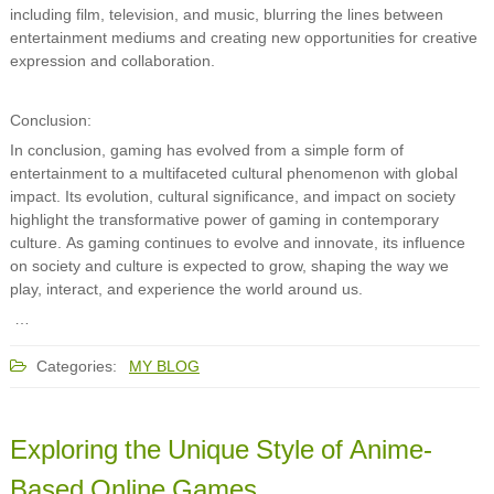
including film, television, and music, blurring the lines between
entertainment mediums and creating new opportunities for creative
expression and collaboration.
Conclusion:
In conclusion, gaming has evolved from a simple form of
entertainment to a multifaceted cultural phenomenon with global
impact. Its evolution, cultural significance, and impact on society
highlight the transformative power of gaming in contemporary
culture. As gaming continues to evolve and innovate, its influence
on society and culture is expected to grow, shaping the way we
play, interact, and experience the world around us.
…
Categories:
MY BLOG
Exploring the Unique Style of Anime-
Based Online Games