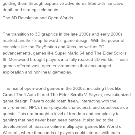
guiding them through expansive adventures filled with narrative
depth and strategic elements.
The 3D Revolution and Open Worlds
The transition to 3D graphics in the late 1990s and early 2000s
marked another leap forward in game design. With the power of
consoles like the PlayStation and Xbox, as well as PC
advancements, games like Super Mario 64 and The Elder Scrolls
III: Morrowind brought players into fully realized 3D worlds. These
games offered vast, open environments that encouraged
exploration and nonlinear gameplay.
The rise of open-world games in the 2000s, including titles like
Grand Theft Auto III and The Elder Scrolls V: Skyrim, revolutionized
game design. Players could roam freely, interacting with the
environment, NPCs (non-playable characters), and countless side
quests. This era brought a level of freedom and complexity to
gaming that had never been seen before. It also led to the
development of massive online multiplayer games like World of
Warcraft, where thousands of players could interact with each