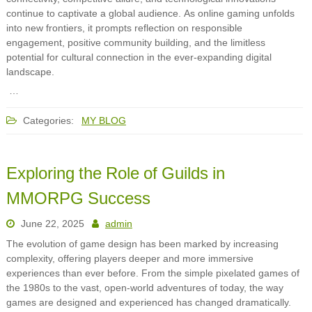
continue to captivate a global audience. As online gaming unfolds
into new frontiers, it prompts reflection on responsible
engagement, positive community building, and the limitless
potential for cultural connection in the ever-expanding digital
landscape.
…
Categories:
MY BLOG
Exploring the Role of Guilds in
MMORPG Success
June 22, 2025
admin
The evolution of game design has been marked by increasing
complexity, offering players deeper and more immersive
experiences than ever before. From the simple pixelated games of
the 1980s to the vast, open-world adventures of today, the way
games are designed and experienced has changed dramatically.