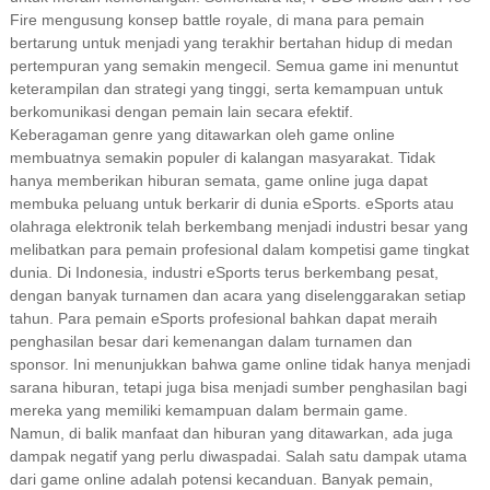
Fire mengusung konsep battle royale, di mana para pemain
bertarung untuk menjadi yang terakhir bertahan hidup di medan
pertempuran yang semakin mengecil. Semua game ini menuntut
keterampilan dan strategi yang tinggi, serta kemampuan untuk
berkomunikasi dengan pemain lain secara efektif.
Keberagaman genre yang ditawarkan oleh game online
membuatnya semakin populer di kalangan masyarakat. Tidak
hanya memberikan hiburan semata, game online juga dapat
membuka peluang untuk berkarir di dunia eSports. eSports atau
olahraga elektronik telah berkembang menjadi industri besar yang
melibatkan para pemain profesional dalam kompetisi game tingkat
dunia. Di Indonesia, industri eSports terus berkembang pesat,
dengan banyak turnamen dan acara yang diselenggarakan setiap
tahun. Para pemain eSports profesional bahkan dapat meraih
penghasilan besar dari kemenangan dalam turnamen dan
sponsor. Ini menunjukkan bahwa game online tidak hanya menjadi
sarana hiburan, tetapi juga bisa menjadi sumber penghasilan bagi
mereka yang memiliki kemampuan dalam bermain game.
Namun, di balik manfaat dan hiburan yang ditawarkan, ada juga
dampak negatif yang perlu diwaspadai. Salah satu dampak utama
dari game online adalah potensi kecanduan. Banyak pemain,