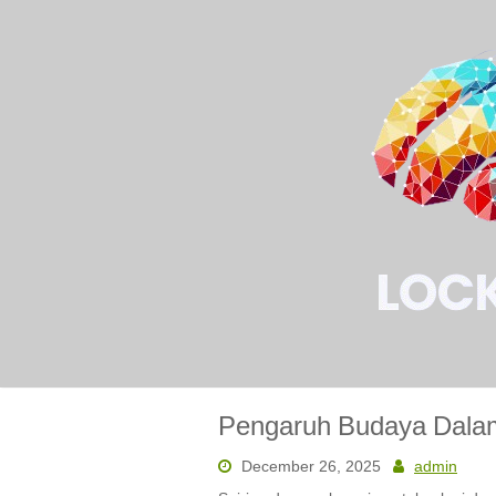
Skip
to
content
Pengaruh Budaya Dala
December 26, 2025
admin