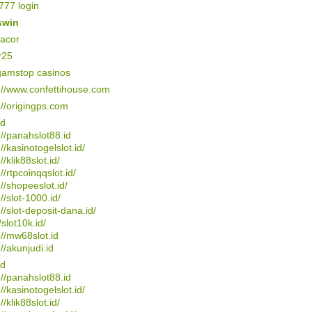
77 login
swin
gacor
r25
gamstop casinos
://www.confettihouse.com
://origingps.com
4d
://panahslot88.id
://kasinotogelslot.id/
//klik88slot.id/
://rtpcoinqqslot.id/
://shopeeslot.id/
://slot-1000.id/
://slot-deposit-dana.id/
/slot10k.id/
://mw68slot.id
://akunjudi.id
4d
://panahslot88.id
://kasinotogelslot.id/
//klik88slot.id/