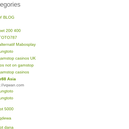
egories
Y BLOG
bet 200 400
TOTO787
alternatif Mabosplay
ungtoto
gamstop casinos UK
nos not on gamstop
gamstop casinos
r88 Asia
s://vqwan.com
ungtoto
ungtoto
lot 5000
qdewa
lot dana