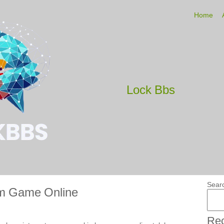
Home
Lock Bbs
Sear
m Game Online
Rec