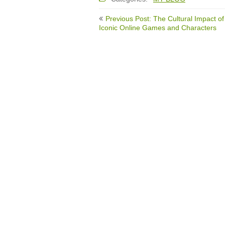
Post
Previous Post: The Cultural Impact of
navigation
Iconic Online Games and Characters