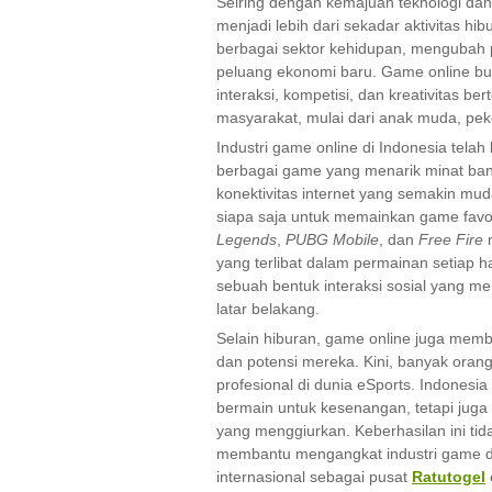
Seiring dengan kemajuan teknologi dan 
menjadi lebih dari sekadar aktivitas h
berbagai sektor kehidupan, mengubah p
peluang ekonomi baru. Game online buka
interaksi, kompetisi, dan kreativitas 
masyarakat, mulai dari anak muda, pek
Industri game online di Indonesia tel
berbagai game yang menarik minat ban
konektivitas internet yang semakin m
siapa saja untuk memainkan game favo
Legends
,
PUBG Mobile
, dan
Free Fire
m
yang terlibat dalam permainan setiap ha
sebuah bentuk interaksi sosial yang 
latar belakang.
Selain hiburan, game online juga memb
dan potensi mereka. Kini, banyak oran
profesional di dunia eSports. Indonesi
bermain untuk kesenangan, tetapi ju
yang menggiurkan. Keberhasilan ini ti
membantu mengangkat industri game di
internasional sebagai pusat
Ratutogel