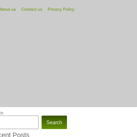
About us
Contact us
Privacy Policy
ch
Search
ent Posts